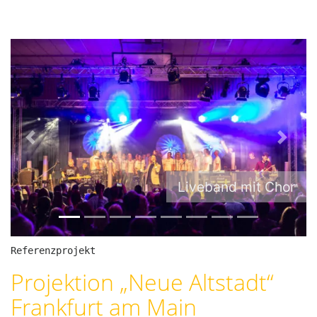
P
N
r
e
e
x
Liveband mit Chor
v
t
i
o
u
Referenzprojekt
s
Projektion „Neue Altstadt“
Frankfurt am Main