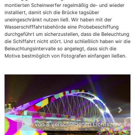
montierten Scheinwerfer regelmäßig de- und wieder
installiert, damit sich die Brücke tagsüber
uneingeschränkt nutzen ließ. Wir haben mit der
Wasserschifffahrtsbehörde eine Probebeschiffung
durchgeführt um sicherzustellen, dass die Beleuchtung
die Schiffahrt nicht stört. Und schließlich haben wir die
Beleuchtungsintervalle so angelegt, dass sich die
Motive bestmöglich von Fotografen einfangen ließen.
P
N
r
e
Eine von 8 verschiedenen Lichtszenen
e
x
v
t