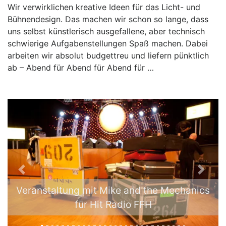
Wir verwirklichen kreative Ideen für das Licht- und
Bühnendesign. Das machen wir schon so lange, dass
uns selbst künstlerisch ausgefallene, aber technisch
schwierige Aufgabenstellungen Spaß machen. Dabei
arbeiten wir absolut budgettreu und liefern pünktlich
ab – Abend für Abend für Abend für …
P
N
r
e
Veranstaltung mit Mike and the Mechanics
e
x
für Hit Radio FFH
v
t
i