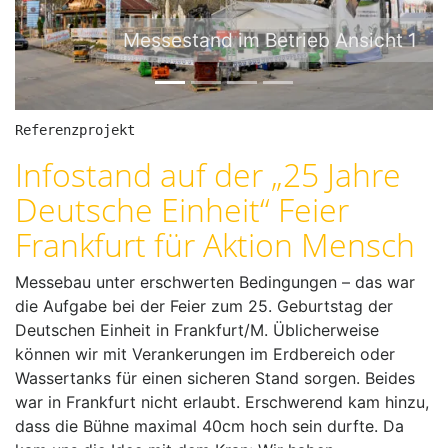
e
x
Messestand im Betrieb Ansicht 1
v
t
i
o
u
Referenzprojekt
s
Infostand auf der „25 Jahre
Deutsche Einheit“ Feier
Frankfurt für Aktion Mensch
Messebau unter erschwerten Bedingungen – das war
die Aufgabe bei der Feier zum 25. Geburtstag der
Deutschen Einheit in Frankfurt/M. Üblicherweise
können wir mit Verankerungen im Erdbereich oder
Wassertanks für einen sicheren Stand sorgen. Beides
war in Frankfurt nicht erlaubt. Erschwerend kam hinzu,
dass die Bühne maximal 40cm hoch sein durfte. Da