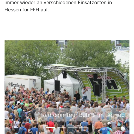
immer wieder an verschiedenen Einsatzorten in
Hessen für FFH auf.
P
N
r
e
e
x
v
t
Radio on Tour Bühne im Betrieb
i
o