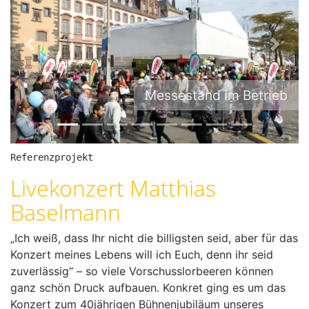
P
N
r
e
e
x
Messestand im Betrieb
v
t
i
o
u
Referenzprojekt
s
Livekonzert Matthias
Baselmann
„Ich weiß, dass Ihr nicht die billigsten seid, aber für das
Konzert meines Lebens will ich Euch, denn ihr seid
zuverlässig“ – so viele Vorschusslorbeeren können
ganz schön Druck aufbauen. Konkret ging es um das
Konzert zum 40jährigen Bühnenjubiläum unseres