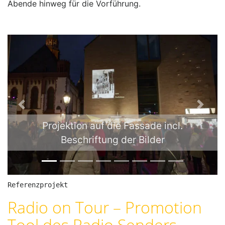
Abende hinweg für die Vorführung.
P
N
r
e
Projektion auf die Fassade incl.
e
x
Beschriftung der Bilder
v
t
i
o
u
Referenzprojekt
s
Radio on Tour – Promotion
Tool des Radio Senders