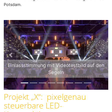
Potsdam.
P
N
r
e
Einlassstimmung mit Videotestbild auf den
e
x
Segeln
v
t
i
o
u
Projekt „X“: pixelgenau
s
steuerbare LED-